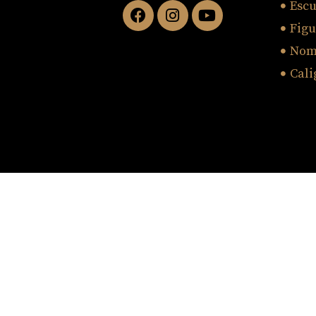
Esc
Figu
Nomb
Cali